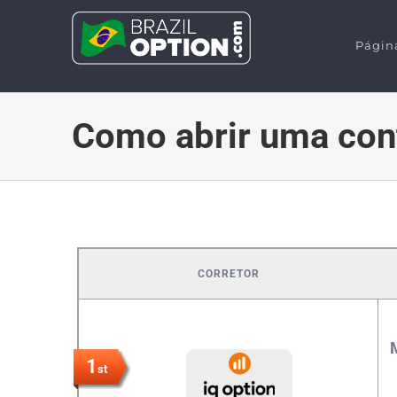
Skip
to
Página
content
Como abrir uma co
CORRETOR
1
st