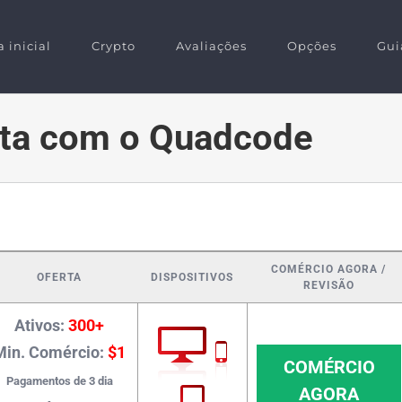
 inicial
Crypto
Avaliações
Opções
Gui
nta com o Quadcode
COMÉRCIO AGORA /
OFERTA
DISPOSITIVOS
REVISÃO
Ativos:
300+
Min. Comércio:
$1
COMÉRCIO
Pagamentos de 3 dia
AGORA