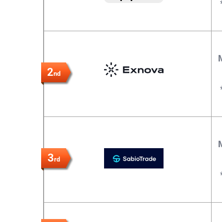
2
nd
3
rd