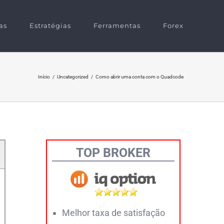
as
Estratégias
Ferramentas
Forex
Início
/
Uncategorized
/
Como abrir uma conta com o Quadcode
TOP BROKER
Melhor taxa de satisfação