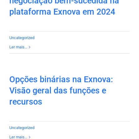
negociação bem-sucedida na
plataforma Exnova em 2024
Uncategorized
Ler mais...
Opções binárias na Exnova:
Visão geral das funções e
recursos
Uncategorized
Ler mais...