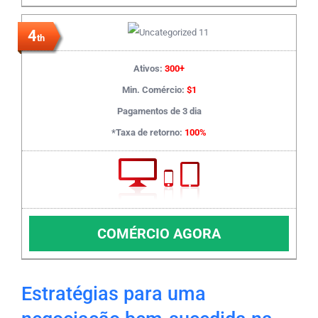
4
th
Ativos:
300+
Min. Comércio:
$1
Pagamentos de 3 dia
*Taxa de retorno:
100%
COMÉRCIO AGORA
Estratégias para uma