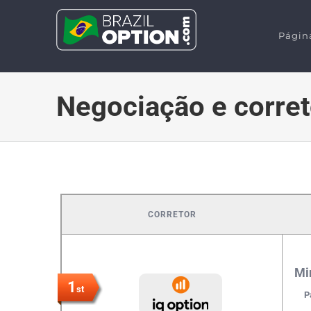
Skip
to
Página
content
Negociação e corret
CORRETOR
Mi
1
st
P