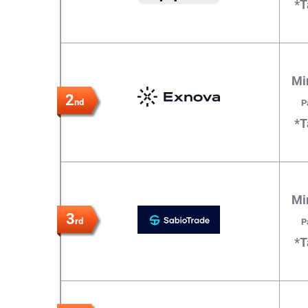
*T
Mi
2
nd
P
*T
Mi
3
rd
P
*T