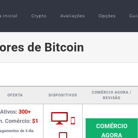
 inicial
Crypto
Avaliações
Opções
Gui
ores de Bitcoin
COMÉRCIO AGORA /
OFERTA
DISPOSITIVOS
REVISÃO
Ativos:
300+
n. Comércio:
$1
COMÉRCIO
agamentos de 3 dia
AGORA