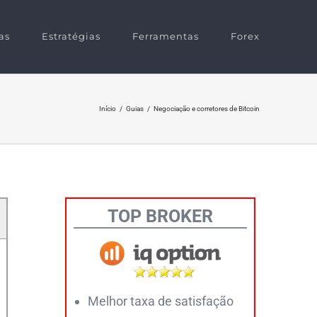
as
Estratégias
Ferramentas
Forex
Início
/
Guias
/
Negociação e corretores de Bitcoin
TOP BROKER
Melhor taxa de satisfação