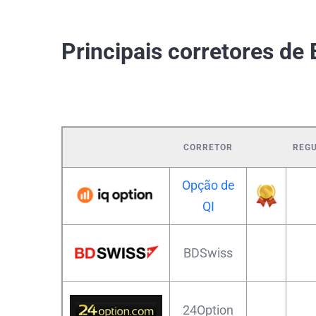
Principais corretores de B
CORRETOR
REG
Opção de
QI
BDSwiss
24Option