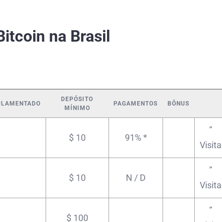
itcoin na Brasil
DEPÓSITO
ULAMENTADO
PAGAMENTOS
BÔNUS
MÍNIMO
”
$ 10
91% *
Visita
”
$ 10
N / D
Visita
”
$ 100