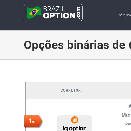
Skip
to
Página
content
Opções binárias de
CORRETOR
A
Min
1
st
Pag