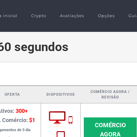
 inicial
Crypto
Avaliações
Opções
Gui
 60 segundos
COMÉRCIO AGORA /
OFERTA
DISPOSITIVOS
REVISÃO
tivos:
300+
. Comércio:
$1
COMÉRCIO
amentos de 3 dia
AGORA