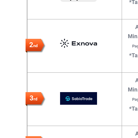
*Ta
A
Min
2
nd
Pag
*Ta
A
Min
3
rd
Pag
*Ta
A