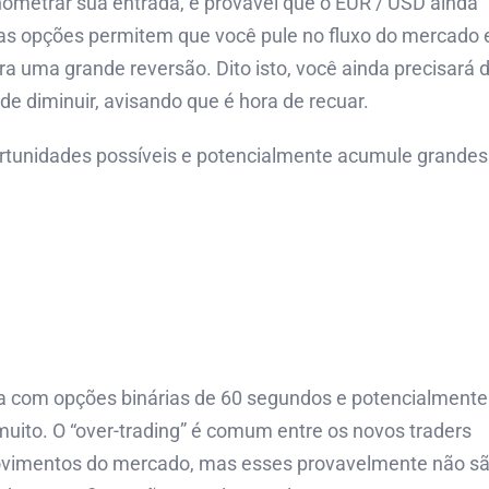
nometrar sua entrada, é provável que o EUR / USD ainda
ssas opções permitem que você pule no fluxo do mercado 
 uma grande reversão. Dito isto, você ainda precisará 
de diminuir, avisando que é hora de recuar.
ortunidades possíveis e potencialmente acumule grandes
a com opções binárias de 60 segundos e potencialmente
uito. O “over-trading” é comum entre os novos traders
ovimentos do mercado, mas esses provavelmente não s