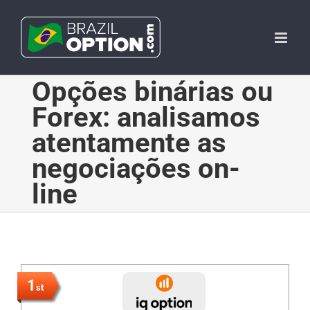
Skip
to
content
Opções binárias ou
Forex: analisamos
atentamente as
negociações on-
line
1
st