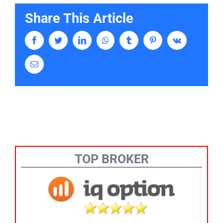
Share This Article
Facebook
Twitter
LinkedIn
Whatsapp
Tumblr
Pinterest
Vk
Email
TOP BROKER