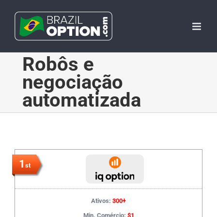
Skip
to
content
Robôs e
negociação
automatizada
1
st
Ativos:
300+
Min. Comércio:
$1