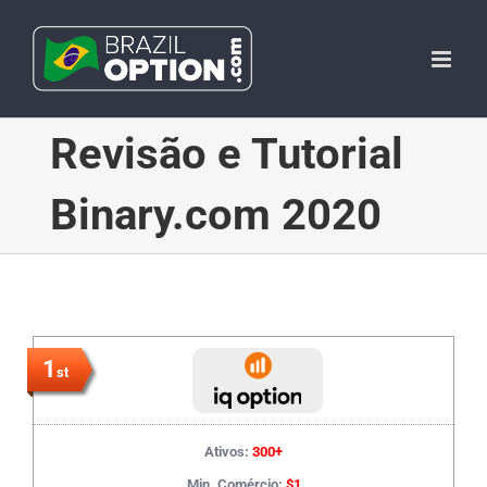
Skip
to
content
Revisão e Tutorial
Binary.com 2020
1
st
Ativos:
300+
Min. Comércio:
$1