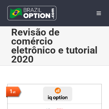
Skip
to
content
Revisão de
comércio
eletrônico e tutorial
2020
1
st