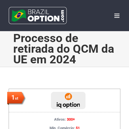
Skip
to
content
Processo de
retirada do QCM da
UE em 2024
1
st
Ativos:
300+
Min. Comércio:
$1