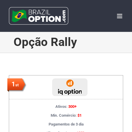
Skip
to
content
Opção Rally
1
st
Ativos:
300+
Min. Comércio:
$1
Pagamentos de 3 dia