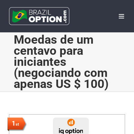
Skip
to
content
Moedas de um
centavo para
iniciantes
(negociando com
apenas US $ 100)
1
st