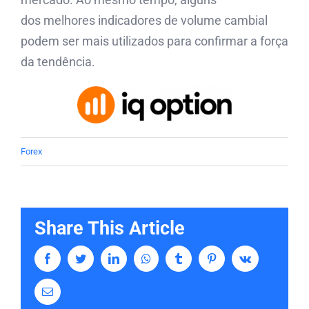
dos melhores indicadores de volume cambial
podem ser mais utilizados para confirmar a força
da tendência.
Forex
Share This Article
Facebook
Twitter
LinkedIn
Whatsapp
Tumblr
Pinterest
Vk
Email