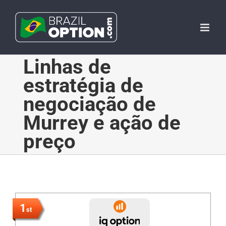
Skip
to
content
Linhas de
estratégia de
negociação de
Murrey e ação de
preço
1
st