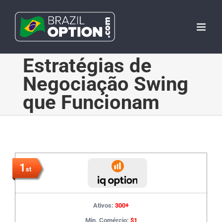
Skip
to
content
Estratégias de
Negociação Swing
que Funcionam
1
st
Ativos:
300+
Min. Comércio:
$1