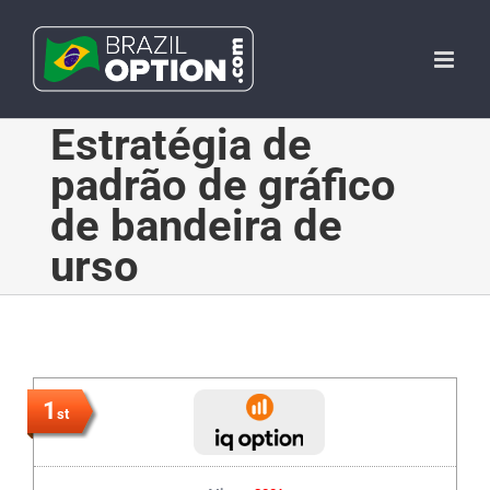
Skip
to
content
Estratégia de
padrão de gráfico
de bandeira de
urso
1
st