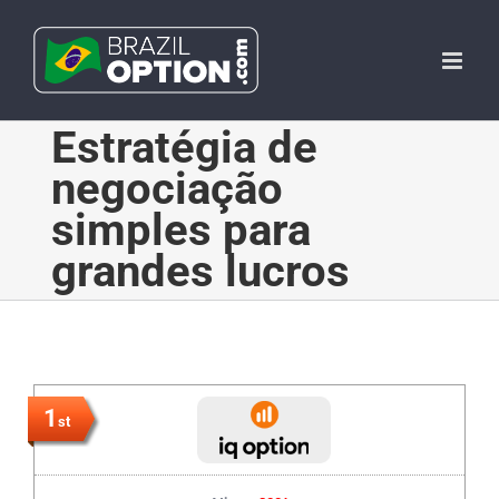
Skip
to
content
Estratégia de
negociação
simples para
grandes lucros
1
st