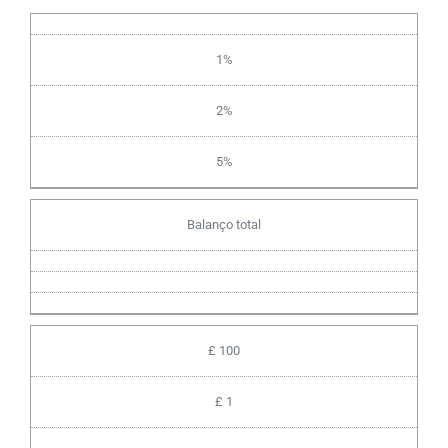
1%
2%
5%
Balanço total
£ 100
£ 1