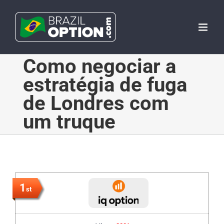
Skip
to
content
Como negociar a
estratégia de fuga
de Londres com
um truque
1
st