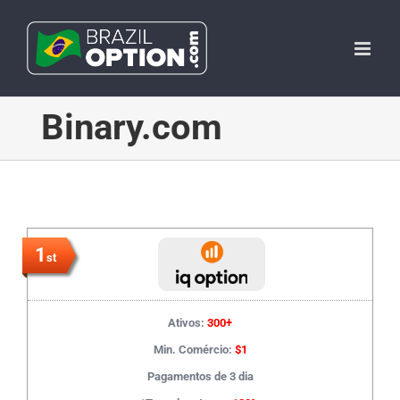
Skip
to
content
Binary.com
1
st
Ativos:
300+
Min. Comércio:
$1
Pagamentos de 3 dia