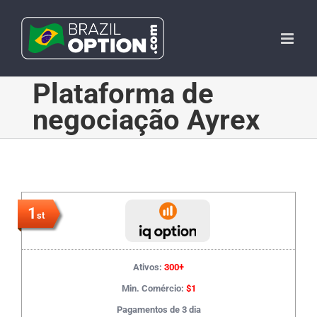
Skip
to
content
Plataforma de
negociação Ayrex
1
st
Ativos:
300+
Min. Comércio:
$1
Pagamentos de 3 dia