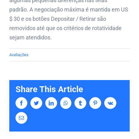
algumas pequenas diferenças nas telas
padrão. A negociação máxima é mantida em US
$ 30 e os botões Depositar / Retirar são
removidos até que os critérios de rotatividade
sejam atendidos.
Avaliações
Share This Article
Facebook
Twitter
LinkedIn
Whatsapp
Tumblr
Pinterest
Vk
Email