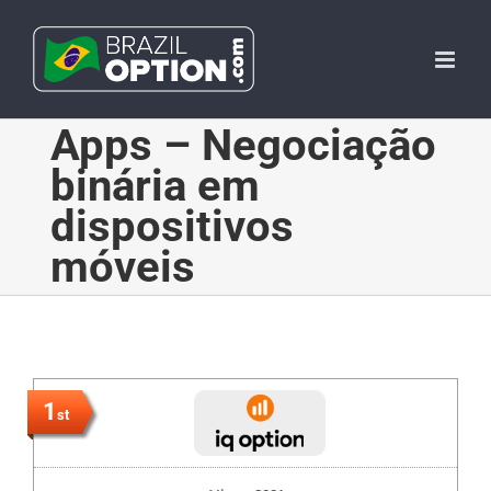
Skip
to
content
Apps – Negociação
binária em
dispositivos
móveis
1
st