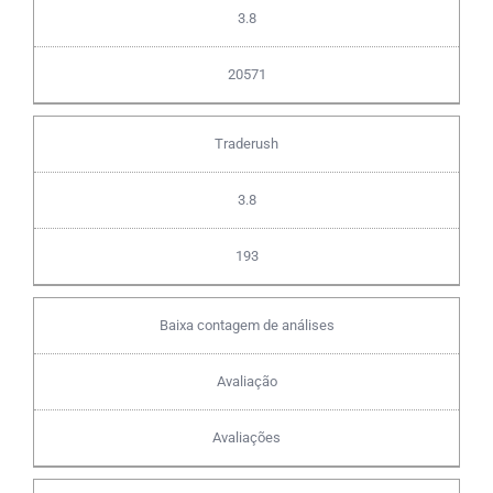
3.8
20571
Traderush
3.8
193
Baixa contagem de análises
Avaliação
Avaliações