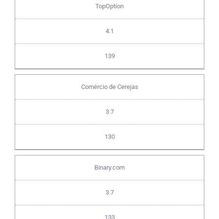
TopOption
4.1
139
Comércio de Cerejas
3.7
130
Binary.com
3.7
133