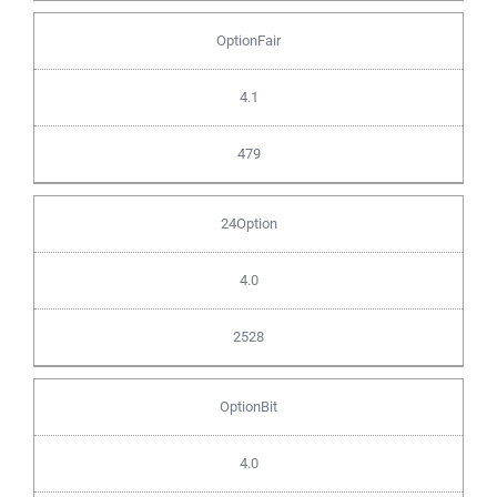
OptionFair
4.1
479
24Option
4.0
2528
OptionBit
4.0