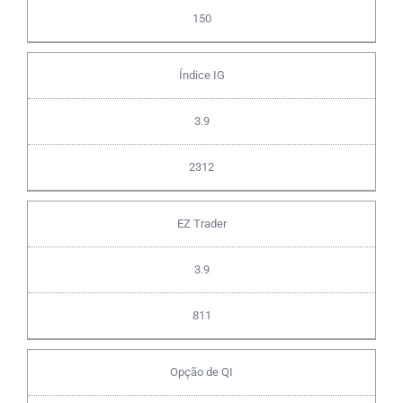
150
Índice IG
3.9
2312
EZ Trader
3.9
811
Opção de QI