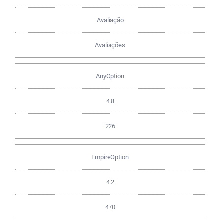
Avaliação
Avaliações
AnyOption
4.8
226
EmpireOption
4.2
470