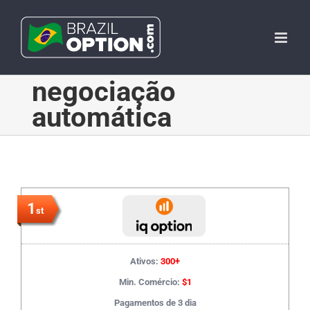
Skip
to
content
negociação
automática
1
st
Ativos:
300+
Min. Comércio:
$1
Pagamentos de 3 dia