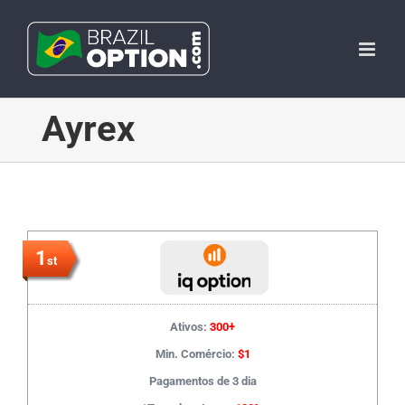
Skip
to
content
Ayrex
1
st
Ativos:
300+
Min. Comércio:
$1
Pagamentos de 3 dia