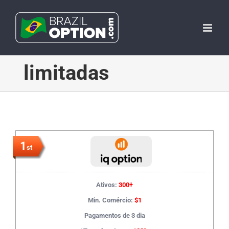
Skip
to
content
limitadas
1
st
Ativos:
300+
Min. Comércio:
$1
Pagamentos de 3 dia