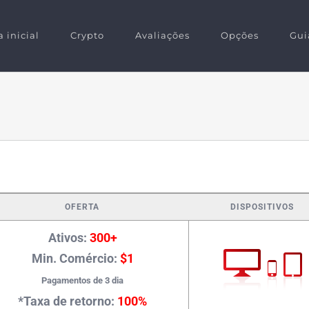
 inicial
Crypto
Avaliações
Opções
Gui
OFERTA
DISPOSITIVOS
Ativos:
300+
Min. Comércio:
$1
Pagamentos de 3 dia
*Taxa de retorno:
100%