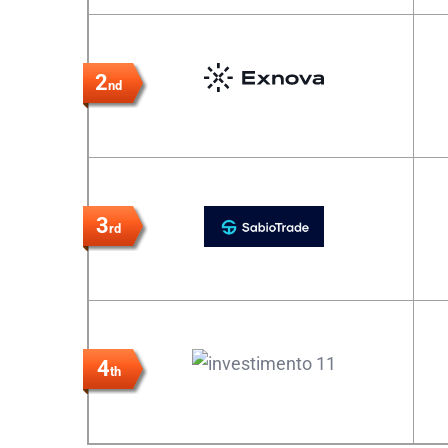
2
nd
3
rd
4
th