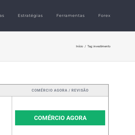
as
Estratégias
Ferramentas
Forex
Início
/
Tag:
investimento
COMÉRCIO AGORA / REVISÃO
COMÉRCIO AGORA