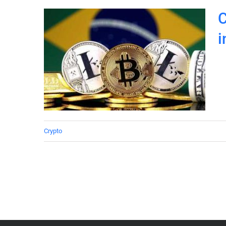
C
i
Crypto