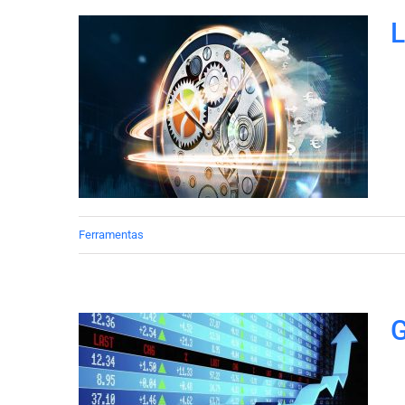
L
Ferramentas
G