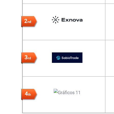
2
nd
3
rd
4
th