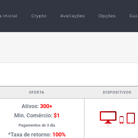
 inicial
Crypto
Avaliações
Opções
Gui
OFERTA
DISPOSITIVOS
Ativos:
300+
Min. Comércio:
$1
Pagamentos de 3 dia
*Taxa de retorno:
100%