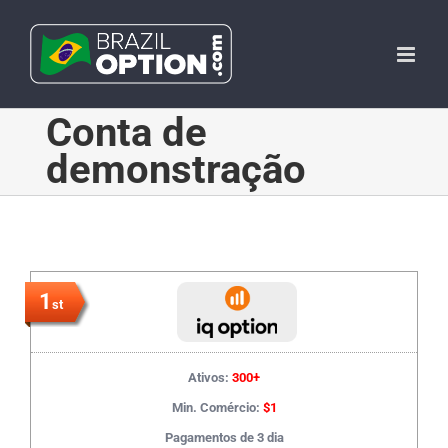
Skip
to
content
Conta de
demonstração
1
st
Ativos:
300+
Min. Comércio:
$1
Pagamentos de 3 dia