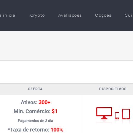
 inicial
Crypto
Avaliações
Opções
Gui
OFERTA
DISPOSITIVOS
Ativos:
300+
Min. Comércio:
$1
Pagamentos de 3 dia
*Taxa de retorno:
100%