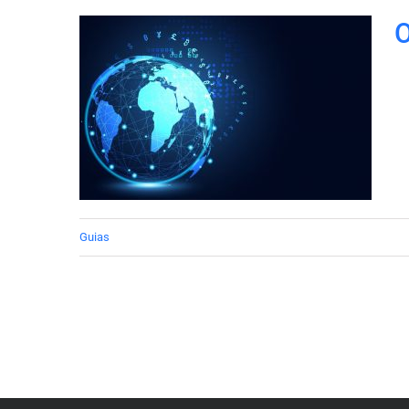
O
Guias