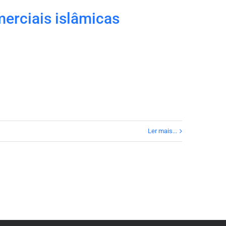
merciais islâmicas
Ler mais...