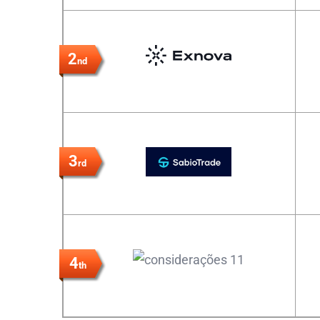
2
nd
3
rd
4
th